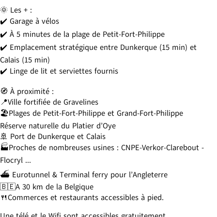
🌞 Les + :
✔️ Garage à vélos
✔️ À 5 minutes de la plage de Petit-Fort-Philippe
✔️ Emplacement stratégique entre Dunkerque (15 min) et
Calais (15 min)
✔️ Linge de lit et serviettes fournis
🧭 À proximité :
📍Ville fortifiée de Gravelines
🏖️Plages de Petit-Fort-Philippe et Grand-Fort-Philippe
Réserve naturelle du Platier d’Oye
🚢 Port de Dunkerque et Calais
🏭Proches de nombreuses usines : CNPE-Verkor-Clarebout -
Flocryl ...
⛴️ Eurotunnel & Terminal ferry pour l’Angleterre
🇧🇪A 30 km de la Belgique
🍴Commerces et restaurants accessibles à pied.
Une télé et le Wifi sont accessibles gratuitement.